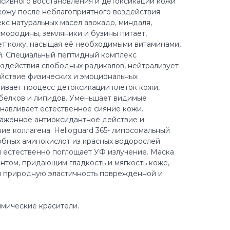
сивного восстановления и детоксикации кожи
кожу после неблагоприятного воздействия
с натуральных масел авокадо, миндаля,
смородины, земляники и бузины питает,
ет кожу, насыщая её необходимыми витаминами,
й. Специальный пептидный комплекс
здействия свободных радикалов, нейтрализует
йствие физических и эмоциональных
ивает процесс детоксикации клеток кожи,
 белков и липидов. Уменьшает видимые
анавливает естественное сияние кожи.
аженное антиоксидантное действие и
 коллагена. Helioguard 365- липосомальный
бных аминокислот из красных водорослей
рый естественно поглощает УФ излучение. Маска
нтом, придающим гладкость и мягкость коже,
и природную эластичность поврежденной и
мические красители.