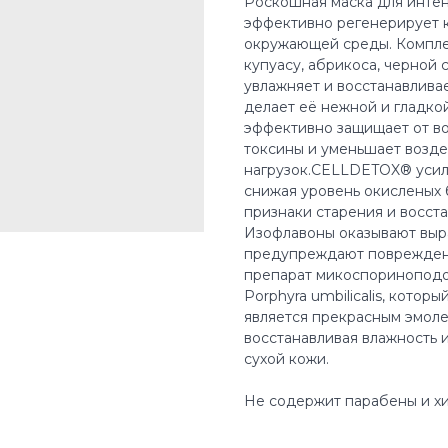
Роскошная маска для интен
эффективно регенерирует 
окружающей среды. Комплек
купуасу, абрикоса, черной 
увлажняет и восстанавлива
делает её нежной и гладко
эффективно защищает от во
токсины и уменьшает возде
нагрузок.CELLDETOX® усил
снижая уровень окисленых
признаки старения и восст
Изофлавоны оказывают выр
предупреждают повреждение
препарат микоспориноподо
Porphyra umbilicalis, кото
является прекрасным эмоле
восстанавливая влажность 
сухой кожи.
Не содержит парабены и хи