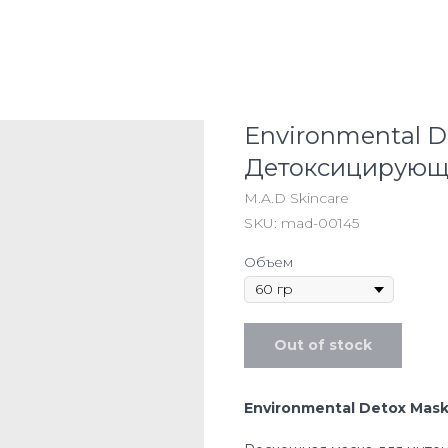
Environmental D
Детоксицирующ
M.A.D Skincare
SKU:
mad-00145
Объем
Out of stock
Environmental
Detox
Mas