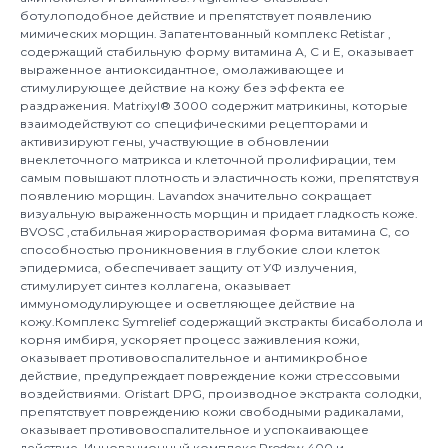
ботулоподобное действие и препятствует появлению
мимических морщин. Запатентованный комплекс Retistar ,
содержащий стабильную форму витамина А, С и Е, оказывает
выраженное антиоксидантное, омолаживающее и
стимулирующее действие на кожу без эффекта ее
раздражения. Matrixyl® 3000 содержит матрикины, которые
взаимодействуют со специфическими рецепторами и
активизируют гены, участвующие в обновлении
внеклеточного матрикса и клеточной пролифирации, тем
самым повышают плотность и эластичность кожи, препятствуя
появлению морщин. Lavandox значительно сокращает
визуальную выраженность морщин и придает гладкость коже.
BVOSC ,стабильная жирорастворимая форма витамина С, со
способностью проникновения в глубокие слои клеток
эпидермиса, обеспечивает защиту от УФ излучения,
стимулирует синтез коллагена, оказывает
иммуномодулирующее и осветляющее действие на
кожу.Комплекс Symrelief содержащий экстракты бисаболола и
корня имбиря, ускоряет процесс заживления кожи,
оказывает противовоспалительное и антимикробное
действие, предупреждает повреждение кожи стрессовыми
воздействиями. Oristart DPG, производное экстракта солодки,
препятствует повреждению кожи свободными радикалами,
оказывает противовоспалительное и успокаивающее
действие. Инновационный комплекс Prodew 400 и