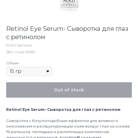
Retinol Eye Serum- Сыворотка для глаз
с ретинолом
M.A.D Skincare
SKU:
mad-00160
Объем
Out of stock
Retinol
Eye
Serum– Сыворотка для глаз с ретинолом
Сыворотка с ботулоподобным эффектом для активного
омоложения и реструктуризации кожи вокруг глаз на основе
1% ретинола, пептидных и растительных комплексов,
аминокислот и витаминов. Argireline® оказывает