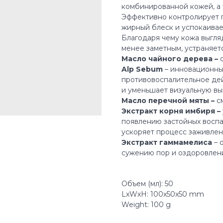
комбинированной кожей, а 
Эффективно контролирует п
жирный блеск и успокаива
Благодаря чему кожа выгля
менее заметным, устраняет
Масло чайного дерева –
о
Alp Sebum
– инновационны
противовоспалительное дей
и уменьшает визуальную вы
Масло перечной мяты –
см
Экстракт корня имбиря –
появлению застойных воспа
ускоряет процесс заживлен
Экстракт гаммамелиса
– 
сужению пор и оздоровлен
Объем (мл): 50
LxWxH: 100x50x50 mm
Weight: 100 g