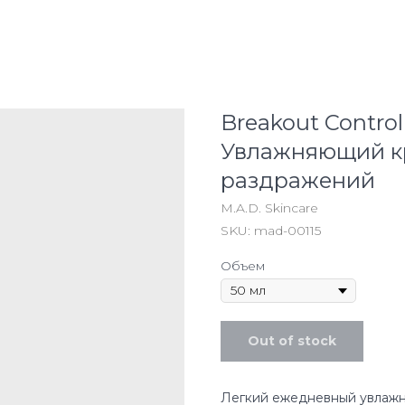
Breakout Control 
Увлажняющий кр
раздражений
M.A.D. Skincare
SKU:
mad-00115
Объем
Out of stock
Легкий ежедневный увлажн