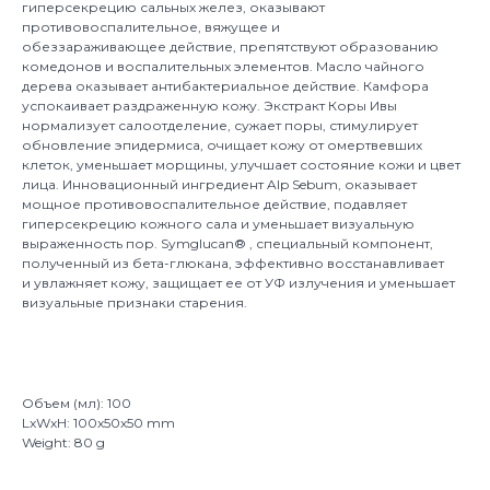
гиперсекрецию сальных желез, оказывают
противовоспалительное, вяжущее и
обеззараживающее действие, препятствуют образованию
комедонов и воспалительных элементов. Масло чайного
дерева оказывает антибактериальное действие. Камфора
успокаивает раздраженную кожу. Экстракт Коры Ивы
нормализует салоотделение, сужает поры, стимулирует
обновление эпидермиса, очищает кожу от омертвевших
клеток, уменьшает морщины, улучшает состояние кожи и цвет
лица. Инновационный ингредиент Alp Sebum, оказывает
мощное противовоспалительное действие, подавляет
гиперсекрецию кожного сала и уменьшает визуальную
выраженность пор. Symglucan® , специальный компонент,
полученный из бета-глюкана, эффективно восстанавливает
и увлажняет кожу, защищает ее от УФ излучения и уменьшает
визуальные признаки старения.
Объем (мл): 100
LxWxH: 100x50x50 mm
Weight: 80 g