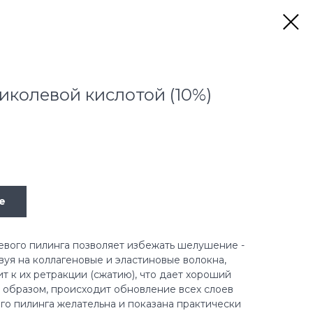
ликолевой кислотой (10%)
е
евого пилинга позволяет избежать шелушение -
вуя на коллагеновые и эластиновые волокна,
т к их ретракции (сжатию), что дает хороший
 образом, происходит обновление всех слоев
го пилинга желательна и показана практически